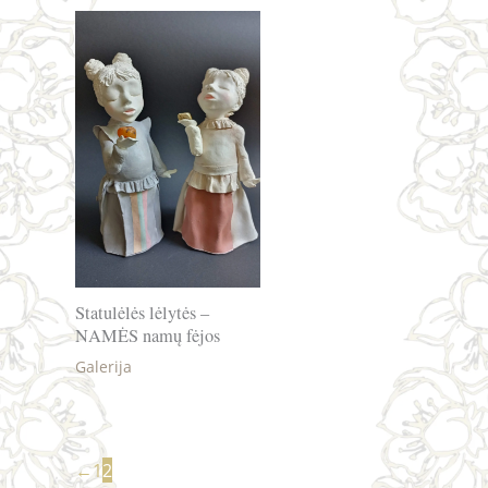
Statulėlės lėlytės –
NAMĖS namų fėjos
Galerija
←
1
2