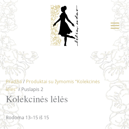
Pereiti
prie
turinio
Pradžia
/
Produktai su žymomis “Kolekcinės
lėlės”
/ Puslapis 2
Kolekcinės lėlės
Rodoma 13–15 iš 15