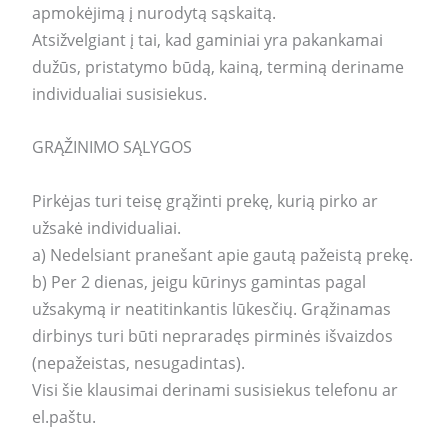
apmokėjimą į nurodytą sąskaitą.
Atsižvelgiant į tai, kad gaminiai yra pakankamai
dužūs, pristatymo būdą, kainą, terminą deriname
individualiai susisiekus.
GRĄŽINIMO SĄLYGOS
Pirkėjas turi teisę grąžinti prekę, kurią pirko ar
užsakė individualiai.
a) Nedelsiant pranešant apie gautą pažeistą prekę.
b) Per 2 dienas, jeigu kūrinys gamintas pagal
užsakymą ir neatitinkantis lūkesčių. Grąžinamas
dirbinys turi būti nepraradęs pirminės išvaizdos
(nepažeistas, nesugadintas).
Visi šie klausimai derinami susisiekus telefonu ar
el.paštu.