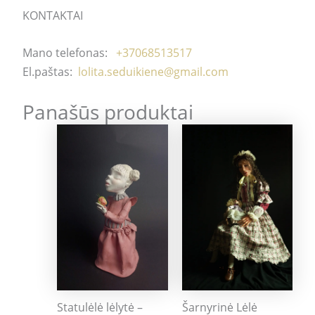
KONTAKTAI
Mano telefonas:
+37068513517
El.paštas:
lolita.seduikiene@gmail.com
Panašūs produktai
Šarnyrinė Lėlė
Statulėlė lėlytė –