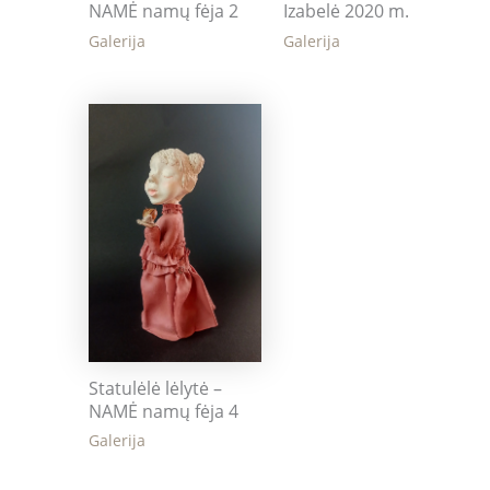
Izabelė 2020 m.
NAMĖ namų fėja 2
Galerija
Galerija
Statulėlė lėlytė –
NAMĖ namų fėja 4
Galerija