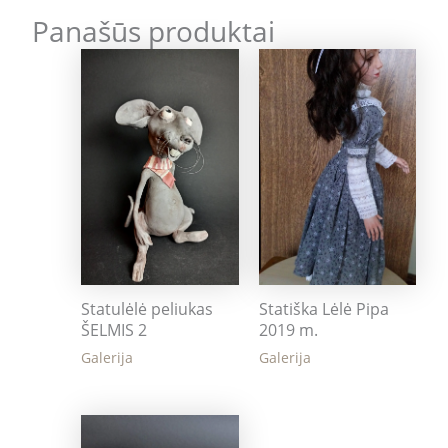
Panašūs produktai
Statulėlė peliukas
Statiška Lėlė Pipa
ŠELMIS 2
2019 m.
Galerija
Galerija