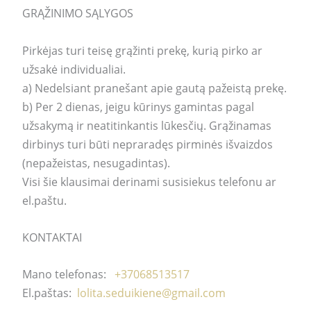
GRĄŽINIMO SĄLYGOS
Pirkėjas turi teisę grąžinti prekę, kurią pirko ar
užsakė individualiai.
a) Nedelsiant pranešant apie gautą pažeistą prekę.
b) Per 2 dienas, jeigu kūrinys gamintas pagal
užsakymą ir neatitinkantis lūkesčių. Grąžinamas
dirbinys turi būti nepraradęs pirminės išvaizdos
(nepažeistas, nesugadintas).
Visi šie klausimai derinami susisiekus telefonu ar
el.paštu.
KONTAKTAI
Mano telefonas:
+37068513517
El.paštas:
lolita.seduikiene@gmail.com