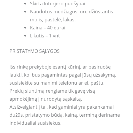
Skirta Interjero puošybai
Naudotos medžiagos: ore džiūstantis
molis, pastelė, lakas.
Kaina – 40 eurai
Likutis – 1 vnt
PRISTATYMO SĄLYGOS
Išsirinkę prekyboje esantį kūrinį, ar pasiruošę
laukti, kol bus pagamintas pagal Jūsų užsakymą,
susisiekite su manimi telefonu ar el. paštu.
Prekių siuntimą rengiame tik gavę visą
apmokėjimą į nurodytą sąskaitą.
Atsižvelgiant į tai, kad gaminiai yra pakankamai
dužūs, pristatymo būdą, kainą, terminą deriname
individualiai susisiekus.