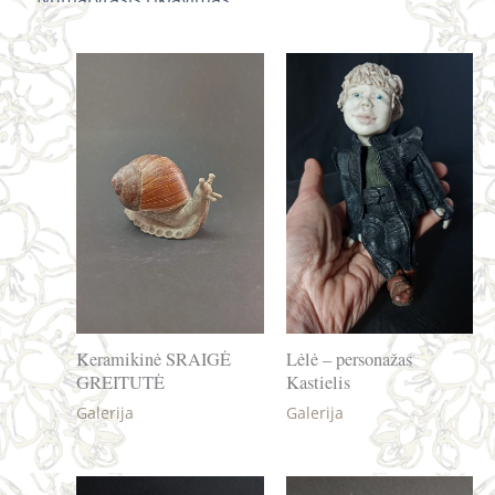
Keramikinė SRAIGĖ
Lėlė – personažas
GREITUTĖ
Kastielis
Galerija
Galerija