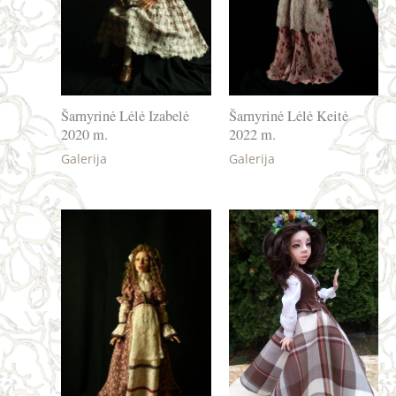
Šarnyrinė Lėlė Izabelė
Šarnyrinė Lėlė Keitė
2020 m.
2022 m.
Galerija
Galerija