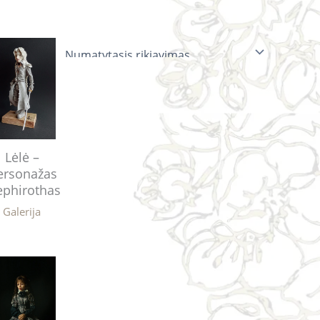
Lėlė –
ersonažas
ephirothas
Galerija