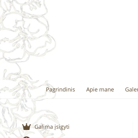
Pereiti
prie
turinio
Pagrindinis
Apie mane
Galer
Galima įsigyti