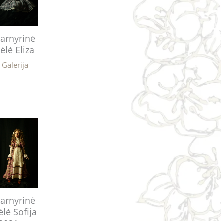
arnyrinė
Lėlė Eliza
Galerija
arnyrinė
ėlė Sofija