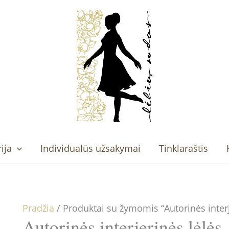
ija
Individualūs užsakymai
Tinklaraštis
Pradžia
/ Produktai su žymomis “Autorinės interj
Autorinės interjerinės lėlės