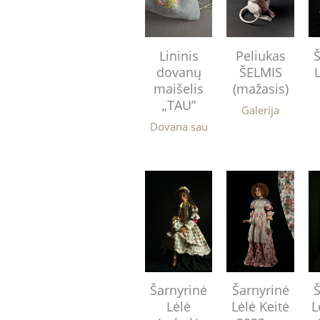
Lininis
Peliukas
Š
dovanų
ŠELMIS
maišelis
(mažasis)
„TAU”
Galerija
Dovana sau
Šarnyrinė
Šarnyrinė
Š
Lėlė
Lėlė Keitė
L